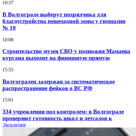
10:37
В Волгограде выберут подрядчика для
благоустройства пешеходной зоны у гимназии
№ 10
10:08
Строительство музея СВО у подножия Мамаева
кургана выходит на финишную прямую
15:55
Волгоградец задержан за систематическое
распространение фейков о ВС РФ
15:01
334 учреждения под контролем: в Волгограде
проверяют готовность школ и детсадов к
учебному году
Эксклюзив