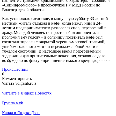
пациенте с травмами криминального характера, – сообщили
«Социнформбюро» в пресс-службе ГУ МВД России по
Волгоградской области.
Как установило следствие, в минувшую субботу 33-летний
местный житель отдыхал в кафе, когда между ним и 24-
летним предпринимателем разгорелся спор, переросший в
драку. Молодой человек не просто избил оппонента, а
проломил ему голову – в больницу посетитель кафе был
госпитализирован с закрытой черепно-мозговой травмой,
ушибом головного мозга и переломом лобной кости в
тяжелом состоянии. В настоящее время подозреваемый
задержан и дал признательные показания, уголовное дело
возбуждено по факту «причинение тяжкого вреда здоровью».
Происшествия
0
Комментировать
Читать volgasib.ru в
Читайте в Яндекс Новостях
Группа в vk
Канал в Яндекс Дзен