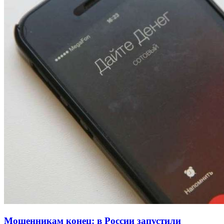
13:47
Покушение на убийство в Волгограде: девушка
напала на незнакомую женщину с ножом
12:39
Сладкий праздник в Волгограде: в Центральном
парке прошёл фестиваль „Арбузный переполох“
15:10
Волгоградские компании нарастили экспорт:
заключены контракты на 3,6 млн долларов
Все новости
Мошенникам конец: в России запустили