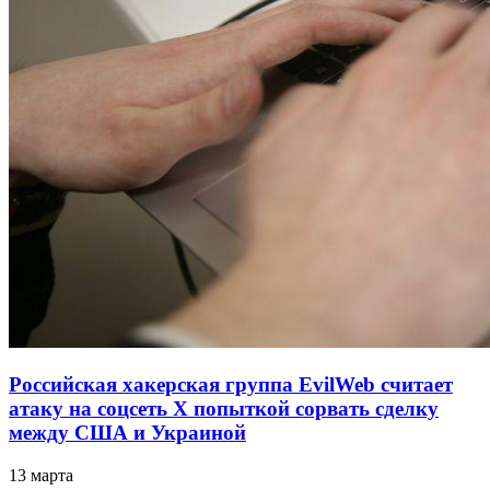
Российская хакерская группа EvilWeb считает
атаку на соцсеть Х попыткой сорвать сделку
между США и Украиной
13 марта