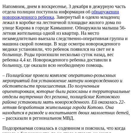
Напомним, днем в воскресенье, 3 декабря в дежурную часть
отдела полиции поступила информация об
обнаружении
новорожденного ребенка
. Завернутый в одеяло младенец
лежал в коробке на лестничной площадке жилого дома по
улице Кирова в городе Камышине. Обнаружила малыша 56-
летняя жительница одной из квартир. На место
незамедлительно выехала следственно-оперативная группа и
машина скорой помощи. В ходе осмотра новорожденного
медики установили, что ребенок появился на свет не в
больнице. Роды произошли несколько суток назад, вес
ребенка 4,4 кг. Новорожденного ребенка доставили в
больницу, где оказали всю необходимую помощь.
–
Полицейские провели комплекс оперативно-розыскных
мероприятий для установление матери новорожденного и
обстоятельств происшествия. По полученным
ориентировкам, которые были разосланы в территориальные
отделы внутренних дел региона, полицейские Котовского
района установили мать новорожденного. Ей оказалась 22-
летняя безработная жительница города Котово. Она
находится в разводе и воспитывает двоих малолетних детей,
– рассказали в региональном МВД.
Подозреваемая созналась в содеянном и пояснила, что когда