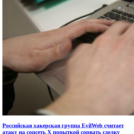
Российская хакерская группа EvilWeb считает
атаку на соцсеть Х попыткой сорвать сделку