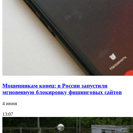
парке прошёл фестиваль „Арбузный переполох“
15:10
Волгоградские компании нарастили экспорт:
заключены контракты на 3,6 млн долларов
Все новости
Мошенникам конец: в России запустили
мгновенную блокировку фишинговых сайтов
4 июня
13:07