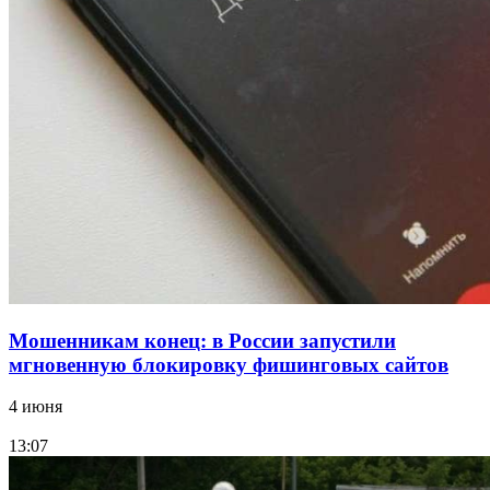
Покушение на убийство в Волгограде: девушка
напала на незнакомую женщину с ножом
12:39
Сладкий праздник в Волгограде: в Центральном
парке прошёл фестиваль „Арбузный переполох“
Все новости
Мошенникам конец: в России запустили
мгновенную блокировку фишинговых сайтов
4 июня
13:07