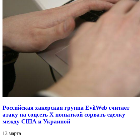
Российская хакерская группа EvilWeb считает
атаку на соцсеть Х попыткой сорвать сделку
между США и Украиной
13 марта