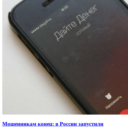
Покушение на убийство в Волгограде: девушка
напала на незнакомую женщину с ножом
12:39
Сладкий праздник в Волгограде: в Центральном
парке прошёл фестиваль „Арбузный переполох“
15:10
Волгоградские компании нарастили экспорт:
заключены контракты на 3,6 млн долларов
Все новости
Мошенникам конец: в России запустили