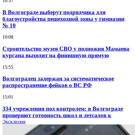
10:37
В Волгограде выберут подрядчика для
благоустройства пешеходной зоны у гимназии
№ 10
10:08
Строительство музея СВО у подножия Мамаева
кургана выходит на финишную прямую
15:55
Волгоградец задержан за систематическое
распространение фейков о ВС РФ
15:01
334 учреждения под контролем: в Волгограде
проверяют готовность школ и детсадов к
учебному году
Эксклюзив
13:47