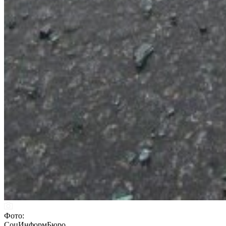
Фото:
СоцИнформБюро