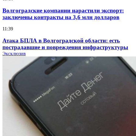
Волгоградские компании нарастили экспорт:
заключены контракты на 3,6 млн долларов
11:39
Атака БПЛА в Волгоградской области: есть
пострадавшие и повреждения инфраструктуры
Эксклюзив
12:01
Волгоградские вузы в топе зарплатного
рейтинга: ВолгГТУ и ВолгГМУ вошли в топ‑15
для химической отрасли и фармацевтики
18:39
В Красноармейском районе Волгограда стартует
конкурс на ремонт моста через Волго‑Донской
судоходный канал
12:28