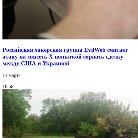
Российская хакерская группа EvilWeb считает
атаку на соцсеть Х попыткой сорвать сделку
между США и Украиной
13 марта
10:58