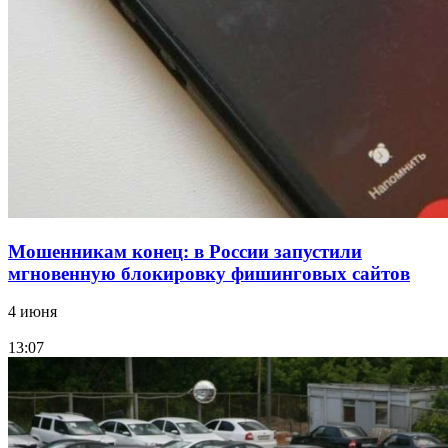
15:10
Волгоградские компании нарастили экспорт:
заключены контракты на 3,6 млн долларов
Все новости
Мошенникам конец: в России запустили
мгновенную блокировку фишинговых сайтов
4 июня
13:07