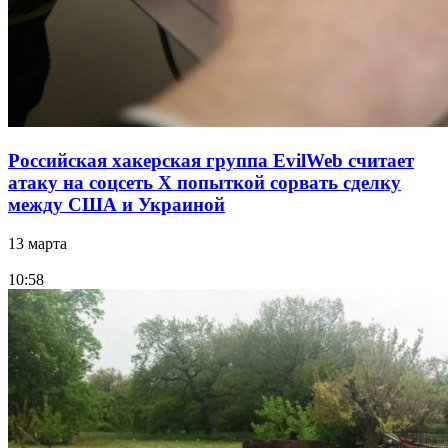
Российская хакерская группа EvilWeb считает
атаку на соцсеть Х попыткой сорвать сделку
между США и Украиной
13 марта
10:58