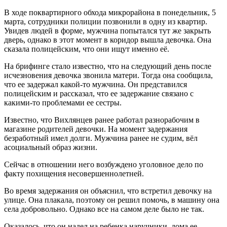
В ходе поквартирного обхода микрорайона в понедельник, 5
марта, сотрудники полиции позвонили в одну из квартир.
Увидев людей в форме, мужчина попытался тут же закрыть
дверь, однако в этот момент в коридор вышла девочка. Она
сказала полицейским, что они ищут именно её.
На брифинге стало известно, что на следующий день после
исчезновения девочка звонила матери. Тогда она сообщила,
что ее задержал какой-то мужчина. Он представился
полицейским и рассказал, что ее задержание связано с
какими-то проблемами ее сестры.
Известно, что Вихлянцев ранее работал разнорабочим в
магазине родителей девочки. На момент задержания
безработный имел долги. Мужчина ранее не судим, вёл
асоциальный образ жизни.
Сейчас в отношении него возбуждено уголовное дело по
факту похищения несовершеннолетней.
Во время задержания он объяснил, что встретил девочку на
улице. Она плакала, поэтому он решил помочь, в машину она
села добровольно. Однако все на самом деле было не так.
Оказалось, что он надел на ребенка наручники, дома ее