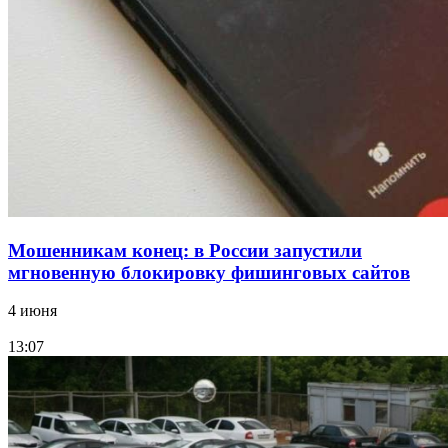
15:10
Волгоградские компании нарастили экспорт:
заключены контракты на 3,6 млн долларов
Все новости
Мошенникам конец: в России запустили
мгновенную блокировку фишинговых сайтов
4 июня
13:07