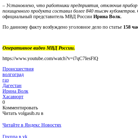
– Установлено, что работники предприятия, отключив прибор 
похищенного продукта составил более 840 тысяч кубометров. С
официальный представитель МВД России
Ирина Волк
.
По данному факту возбуждено уголовное дело по статье
158 ча
Оперативное видео МВД России.
https://www.youtube.com/watch?v=i7qC7IesFlQ
Происшествия
волгоград
газ
Дагестан
Ирина Волк
Хасавюрт
0
Комментировать
Читать volgasib.ru в
Читайте в Яндекс Новостях
Группа в vk