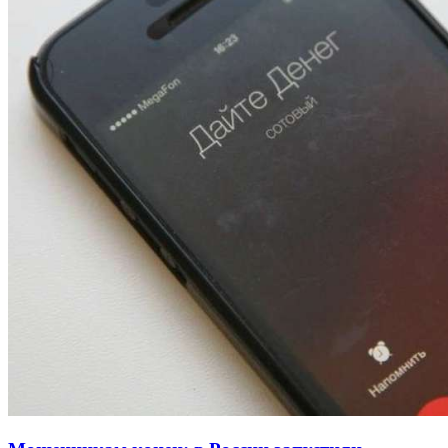
13:47
Покушение на убийство в Волгограде: девушка
напала на незнакомую женщину с ножом
12:39
Сладкий праздник в Волгограде: в Центральном
парке прошёл фестиваль „Арбузный переполох“
15:10
Волгоградские компании нарастили экспорт:
заключены контракты на 3,6 млн долларов
Все новости