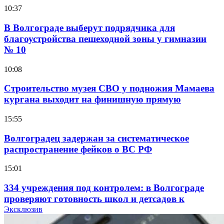
10:37
В Волгограде выберут подрядчика для
благоустройства пешеходной зоны у гимназии
№ 10
10:08
Строительство музея СВО у подножия Мамаева
кургана выходит на финишную прямую
15:55
Волгоградец задержан за систематическое
распространение фейков о ВС РФ
15:01
334 учреждения под контролем: в Волгограде
проверяют готовность школ и детсадов к
учебному году
Эксклюзив