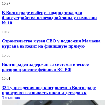
10:37
В Волгограде выберут подрядчика для
благоустройства пешеходной зоны у гимназии
№ 10
10:08
Строительство музея СВО у подножия Мамаева
кургана выходит на финишную прямую
15:55
Волгоградец задержан за систематическое
распространение фейков о ВС РФ
15:01
334 учреждения под контролем: в Волгограде
проверяют готовность школ и детсадов к
учебному году
Эксклюзив