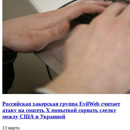
Российская хакерская группа EvilWeb считает
атаку на соцсеть Х попыткой сорвать сделку
между США и Украиной
13 марта