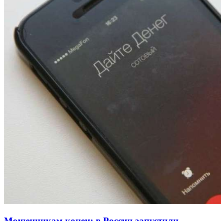
13:47
Покушение на убийство в Волгограде: девушка
напала на незнакомую женщину с ножом
12:39
Сладкий праздник в Волгограде: в Центральном
парке прошёл фестиваль „Арбузный переполох“
15:10
Волгоградские компании нарастили экспорт:
заключены контракты на 3,6 млн долларов
Все новости
Мошенникам конец: в России запустили