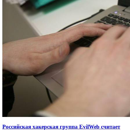
Российская хакерская группа EvilWeb считает