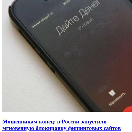
Покушение на убийство в Волгограде: девушка
напала на незнакомую женщину с ножом
12:39
Сладкий праздник в Волгограде: в Центральном
парке прошёл фестиваль „Арбузный переполох“
15:10
Волгоградские компании нарастили экспорт:
заключены контракты на 3,6 млн долларов
Все новости
Мошенникам конец: в России запустили
мгновенную блокировку фишинговых сайтов