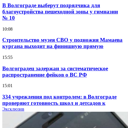
В Волгограде выберут подрядчика для
благоустройства пешеходной зоны у гимназии
№ 10
10:08
Строительство музея СВО у подножия Мамаева
кургана выходит на финишную прямую
15:55
Волгоградец задержан за систематическое
распространение фейков о ВС РФ
15:01
334 учреждения под контролем: в Волгограде
проверяют готовность школ и детсадов к
учебному году
Эксклюзив
13:47