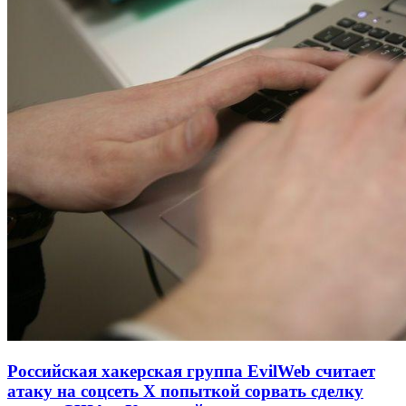
Российская хакерская группа EvilWeb считает
атаку на соцсеть Х попыткой сорвать сделку