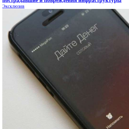
пострадавшие и повреждения инфраструктуры
Эксклюзив
12:01
Волгоградские вузы в топе зарплатного
рейтинга: ВолгГТУ и ВолгГМУ вошли в топ‑15
для химической отрасли и фармацевтики
18:39
В Красноармейском районе Волгограда стартует
конкурс на ремонт моста через Волго‑Донской
судоходный канал
12:28
Фестиваль #ТриЧетыре в Волгограде пройдёт
11–13 сентября в рамках Года единства народов
России
Все новости