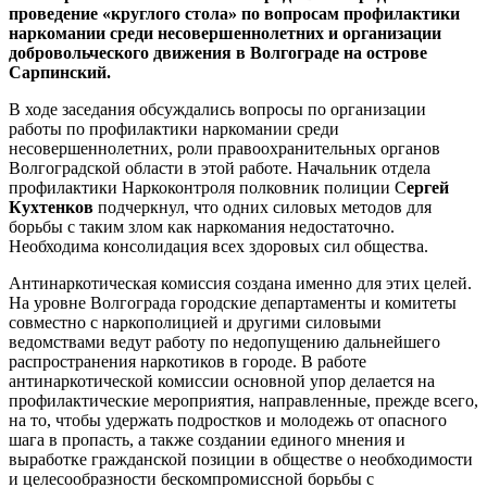
проведение «круглого стола» по вопросам профилактики
наркомании среди несовершеннолетних и организации
добровольческого движения в Волгограде на острове
Сарпинский.
В ходе заседания обсуждались вопросы по организации
работы по профилактики наркомании среди
несовершеннолетних, роли правоохранительных органов
Волгоградской области в этой работе. Начальник отдела
профилактики Наркоконтроля полковник полиции С
ергей
Кухтенков
подчеркнул, что одних силовых методов для
борьбы с таким злом как наркомания недостаточно.
Необходима консолидация всех здоровых сил общества.
Антинаркотическая комиссия создана именно для этих целей.
На уровне Волгограда городские департаменты и комитеты
совместно с наркополицией и другими силовыми
ведомствами ведут работу по недопущению дальнейшего
распространения наркотиков в городе. В работе
антинаркотической комиссии основной упор делается на
профилактические мероприятия, направленные, прежде всего,
на то, чтобы удержать подростков и молодежь от опасного
шага в пропасть, а также создании единого мнения и
выработке гражданской позиции в обществе о необходимости
и целесообразности бескомпромиссной борьбы с