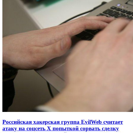
Российская хакерская группа EvilWeb считает
атаку на соцсеть Х попыткой сорвать сделку