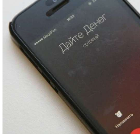
13:47
Покушение на убийство в Волгограде: девушка
напала на незнакомую женщину с ножом
12:39
Сладкий праздник в Волгограде: в Центральном
парке прошёл фестиваль „Арбузный переполох“
15:10
Волгоградские компании нарастили экспорт:
заключены контракты на 3,6 млн долларов
Все новости