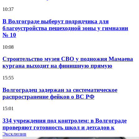
10:37
В Волгограде выберут подрядчика для
благоустройства пешеходной зоны у гимназии
№ 10
10:08
Строительство музея СВО у подножия Мамаева
кургана выходит на финишную прямую
15:55
Волгоградец задержан за систематическое
распространение фейков о ВС РФ
15:01
334 учреждения под контролем: в Волгограде
проверяют готовность школ и детсадов к
учебному году
Эксклюзив