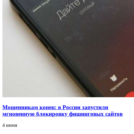
12:39
Сладкий праздник в Волгограде: в Центральном
парке прошёл фестиваль „Арбузный переполох“
15:10
Волгоградские компании нарастили экспорт:
заключены контракты на 3,6 млн долларов
Все новости
Мошенникам конец: в России запустили
мгновенную блокировку фишинговых сайтов
4 июня