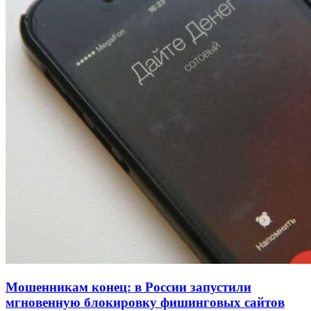
рейтинга: ВолгГТУ и ВолгГМУ вошли в топ‑15
для химической отрасли и фармацевтики
18:39
В Красноармейском районе Волгограда стартует
конкурс на ремонт моста через Волго‑Донской
судоходный канал
12:28
Фестиваль #ТриЧетыре в Волгограде пройдёт
11–13 сентября в рамках Года единства народов
России
Все новости
Мошенникам конец: в России запустили
мгновенную блокировку фишинговых сайтов