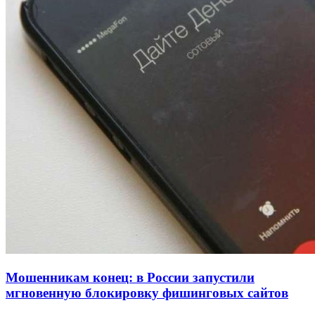
напала на незнакомую женщину с ножом
12:39
Сладкий праздник в Волгограде: в Центральном
парке прошёл фестиваль „Арбузный переполох“
15:10
Волгоградские компании нарастили экспорт:
заключены контракты на 3,6 млн долларов
Все новости
Мошенникам конец: в России запустили
мгновенную блокировку фишинговых сайтов