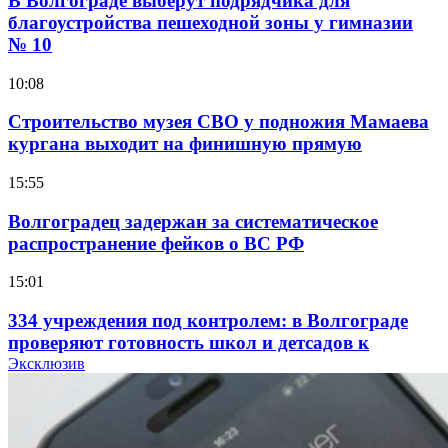
В Волгограде выберут подрядчика для
благоустройства пешеходной зоны у гимназии
№ 10
10:08
Строительство музея СВО у подножия Мамаева
кургана выходит на финишную прямую
15:55
Волгоградец задержан за систематическое
распространение фейков о ВС РФ
15:01
334 учреждения под контролем: в Волгограде
проверяют готовность школ и детсадов к
учебному году
Эксклюзив
13:47
Покушение на убийство в Волгограде: девушка