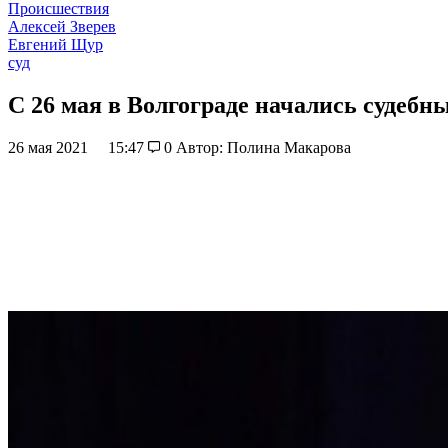
Происшествия
Алексей Зверев
Евгений Щур
суд
С 26 мая в Волгограде начались судебн
26 мая 2021
15:47
0
Автор: Полина Макарова