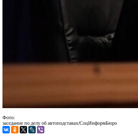
Фото:
заседание по делу об автоподставах/СоцИнформБюро