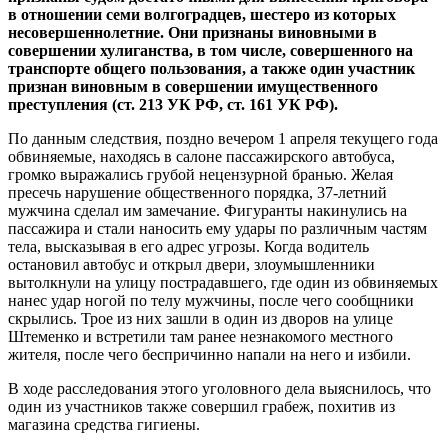
в отношении семи волгоградцев, шестеро из которых
несовершеннолетние. Они признаны виновными в
совершении хулиганства, в том числе, совершенного на
транспорте общего пользования, а также один участник
признан виновным в совершении имущественного
преступления (ст. 213 УК РФ, ст. 161 УК РФ).
По данным следствия, поздно вечером 1 апреля текущего года
обвиняемые, находясь в салоне пассажирского автобуса,
громко выражались грубой нецензурной бранью. Желая
пресечь нарушение общественного порядка, 37-летний
мужчина сделал им замечание. Фигуранты накинулись на
пассажира и стали наносить ему удары по различным частям
тела, высказывая в его адрес угрозы. Когда водитель
остановил автобус и открыл двери, злоумышленники
вытолкнули на улицу пострадавшего, где один из обвиняемых
нанес удар ногой по телу мужчины, после чего сообщники
скрылись. Трое из них зашли в один из дворов на улице
Штеменко и встретили там ранее незнакомого местного
жителя, после чего беспричинно напали на него и избили.
В ходе расследования этого уголовного дела выяснилось, что
один из участников также совершил грабеж, похитив из
магазина средства гигиены.