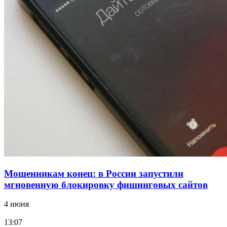
12:39
Сладкий праздник в Волгограде: в Центральном
парке прошёл фестиваль „Арбузный переполох“
15:10
Волгоградские компании нарастили экспорт:
заключены контракты на 3,6 млн долларов
Все новости
Мошенникам конец: в России запустили
мгновенную блокировку фишинговых сайтов
4 июня
13:07