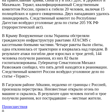
на православные храмы, синагогу и пост ДПС в Дербенте и
Махачкале. Теракт, квалифицированный Следственным
комитетом России, привел к гибели 20 человек, включая 15
полицейских и одного священника. Двух нападавших удалось
ликвидировать. Следственный комитет по Республике
Дагестан возбудил уголовные дела по статье 205 УК РФ
(террористический акт).
В Крыму Вооруженные силы Украины обстреляли
гражданскую инфраструктуру ракетами ATACMS с
кассетными боевыми частями. Четыре ракеты были сбиты,
одна отклонилась от траектории и взорвалась над городом. В
результате атаки погибли двое взрослых и трое детей, 144
человека получили ранения, из них 82 были
госпитализированы. Губернатор Севастополя Михаил
Развозжаев сообщил, что пять детей находятся в реанимации.
Следственный комитет России возбудил уголовное дело по
статье «Теракт».
В Гагрском районе Абхазии, недалеко от границы с Россией,
произошла перестрелка. Неизвестные открыли огонь по
машине и скрылись. В результате один человек погиб и трое
получили ранения, все пострадавшие — местные жители.
Происшествия
0