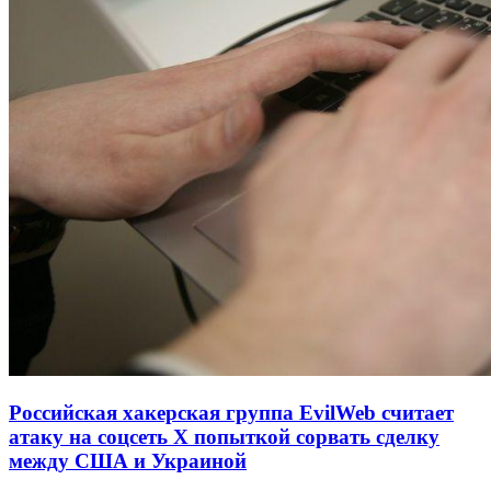
Российская хакерская группа EvilWeb считает
атаку на соцсеть Х попыткой сорвать сделку
между США и Украиной