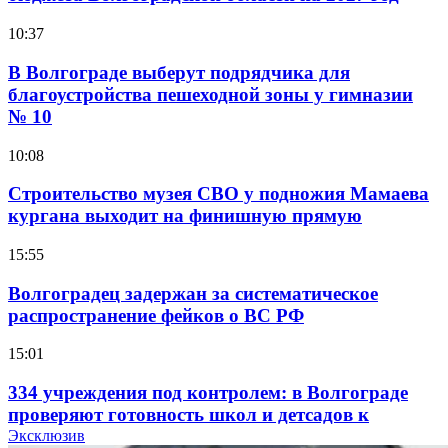
10:37
В Волгограде выберут подрядчика для
благоустройства пешеходной зоны у гимназии
№ 10
10:08
Строительство музея СВО у подножия Мамаева
кургана выходит на финишную прямую
15:55
Волгоградец задержан за систематическое
распространение фейков о ВС РФ
15:01
334 учреждения под контролем: в Волгограде
проверяют готовность школ и детсадов к
учебному году
Эксклюзив