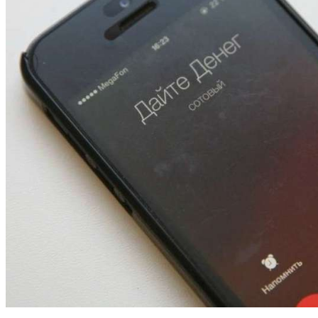
13:47
Покушение на убийство в Волгограде: девушка
напала на незнакомую женщину с ножом
12:39
Сладкий праздник в Волгограде: в Центральном
парке прошёл фестиваль „Арбузный переполох“
15:10
Волгоградские компании нарастили экспорт:
заключены контракты на 3,6 млн долларов
Все новости