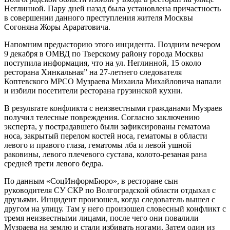
Неглинной. Пару дней назад была установлена причастность
в совершении данного преступления жителя Москвы
Согоняна Жоры Араратовича.
Напомним предысторию этого инцидента. Поздним вечером
9 декабря в ОМВД по Тверскому району города Москвы
поступила информация, что на ул. Неглинной, 15 около
ресторана Хинкальная” на 27-летнего следователя
Коптевского МРСО Музраева Михаила Михайловича напали
и избили посетители ресторана грузинской кухни.
В результате конфликта с неизвестными гражданами Музраев
получил телесные повреждения. Согласно заключению
эксперта, у пострадавшего были зафиксированы гематома
носа, закрытый перелом костей носа, гематомы в области
левого и правого глаза, гематомы лба и левой ушной
раковины, левого плечевого сустава, колото-резаная рана
средней трети левого бедра.
По данным «СоцИнформБюро», в ресторане сын
руководителя СУ СКР по Волгоградской области отдыхал с
друзьями. Инцидент произошел, когда следователь вышел с
другом на улицу. Там у него произошел словесный конфликт с
тремя неизвестными лицами, после чего они повалили
Музраева на землю и стали избивать ногами. Затем один из