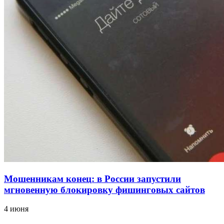
12:39
Сладкий праздник в Волгограде: в Центральном
парке прошёл фестиваль „Арбузный переполох“
15:10
Волгоградские компании нарастили экспорт:
заключены контракты на 3,6 млн долларов
Все новости
Мошенникам конец: в России запустили
мгновенную блокировку фишинговых сайтов
4 июня