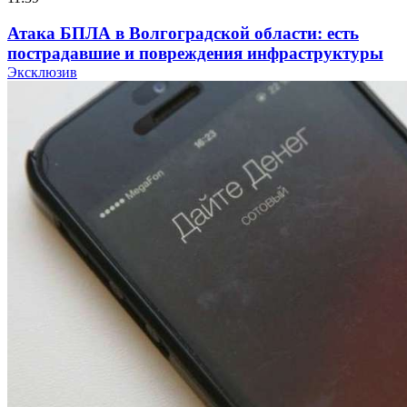
Атака БПЛА в Волгоградской области: есть
пострадавшие и повреждения инфраструктуры
Эксклюзив
12:01
Волгоградские вузы в топе зарплатного
рейтинга: ВолгГТУ и ВолгГМУ вошли в топ‑15
для химической отрасли и фармацевтики
18:39
В Красноармейском районе Волгограда стартует
конкурс на ремонт моста через Волго‑Донской
судоходный канал
12:28
Фестиваль #ТриЧетыре в Волгограде пройдёт
11–13 сентября в рамках Года единства народов
России