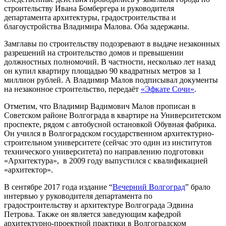
строительству Ивана Бомбергера и руководителя
департамента архитектуры, градостроительства и
благоустройства Владимира Малова. Оба задержаны.
Замглавы по строительству подозревают в выдаче незаконных
разрешений на строительство домов и превышении
должностных полномочий. В частности, несколько лет назад
он купил квартиру площадью 90 квадратных метров за 1
миллион рублей. А Владимир Малов подписывал документы
на незаконное строительство, передаёт
«Эфкате Сочи»
.
Отметим, что Владимир Вадимович Малов прописан в
Советском районе Волгограда в квартире на Университетском
проспекте, рядом с автобусной остановкой Обувная фабрика.
Он учился в Волгоградском государственном архитектурно-
строительном университете (сейчас это один из институтов
технического университета) по направлению подготовки
«Архитектура», в 2009 году выпустился с квалификацией
«архитектор».
В сентябре 2017 года издание “
Вечерний Волгоград
” брало
интервью у руководителя департамента по
градостроительству и архитектуре Волгограда Эдвина
Петрова. Также он является заведующим кафедрой
архитектурно-проектной практики в Волгоградском