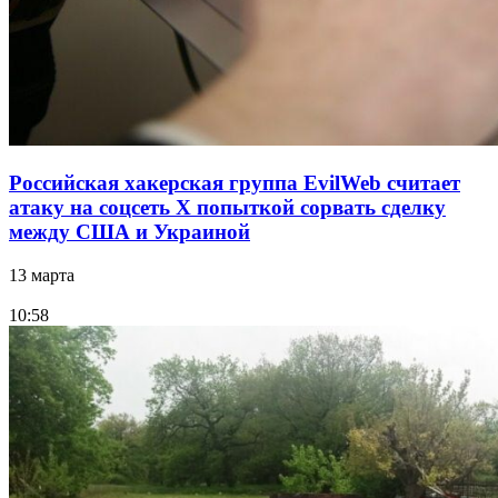
Российская хакерская группа EvilWeb считает
атаку на соцсеть Х попыткой сорвать сделку
между США и Украиной
13 марта
10:58