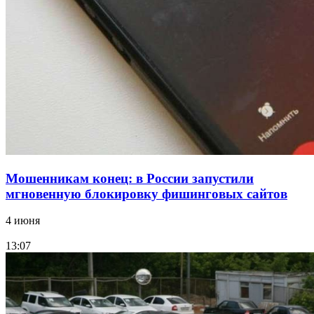
15:10
Волгоградские компании нарастили экспорт:
заключены контракты на 3,6 млн долларов
Все новости
Мошенникам конец: в России запустили
мгновенную блокировку фишинговых сайтов
4 июня
13:07