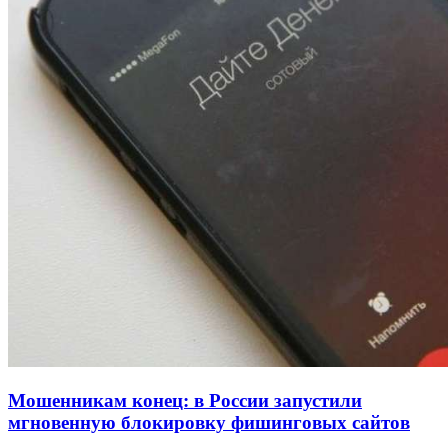
Покушение на убийство в Волгограде: девушка
напала на незнакомую женщину с ножом
12:39
Сладкий праздник в Волгограде: в Центральном
парке прошёл фестиваль „Арбузный переполох“
15:10
Волгоградские компании нарастили экспорт:
заключены контракты на 3,6 млн долларов
Все новости
Мошенникам конец: в России запустили
мгновенную блокировку фишинговых сайтов