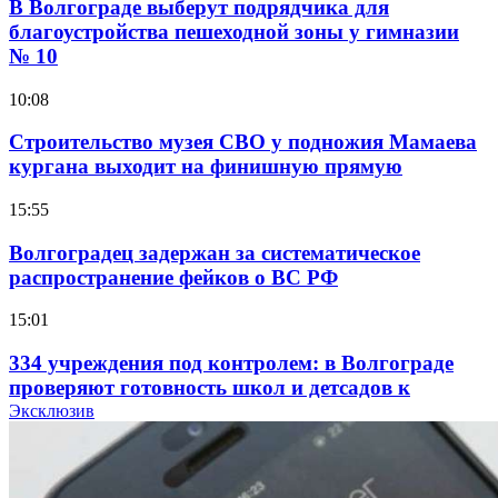
В Волгограде выберут подрядчика для
благоустройства пешеходной зоны у гимназии
№ 10
10:08
Строительство музея СВО у подножия Мамаева
кургана выходит на финишную прямую
15:55
Волгоградец задержан за систематическое
распространение фейков о ВС РФ
15:01
334 учреждения под контролем: в Волгограде
проверяют готовность школ и детсадов к
учебному году
Эксклюзив
13:47