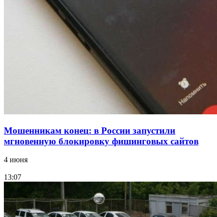
напала на незнакомую женщину с ножом
12:39
Сладкий праздник в Волгограде: в Центральном
парке прошёл фестиваль „Арбузный переполох“
Все новости
Мошенникам конец: в России запустили
мгновенную блокировку фишинговых сайтов
4 июня
13:07