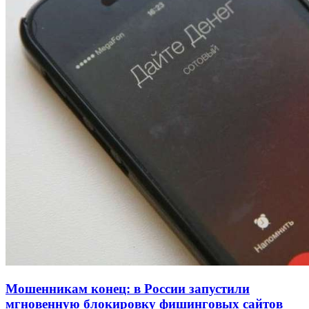
Покушение на убийство в Волгограде: девушка
напала на незнакомую женщину с ножом
12:39
Сладкий праздник в Волгограде: в Центральном
парке прошёл фестиваль „Арбузный переполох“
15:10
Волгоградские компании нарастили экспорт:
заключены контракты на 3,6 млн долларов
Все новости
Мошенникам конец: в России запустили
мгновенную блокировку фишинговых сайтов