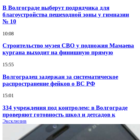
В Волгограде выберут подрядчика для
благоустройства пешеходной зоны у гимназии
№ 10
10:08
Строительство музея СВО у подножия Мамаева
кургана выходит на финишную прямую
15:55
Волгоградец задержан за систематическое
распространение фейков о ВС РФ
15:01
334 учреждения под контролем: в Волгограде
проверяют готовность школ и детсадов к
учебному году
Эксклюзив
13:47