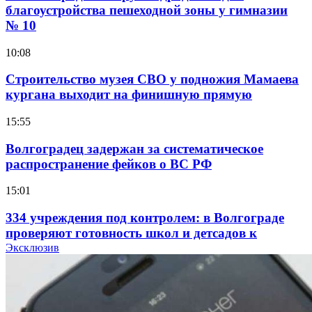
благоустройства пешеходной зоны у гимназии
№ 10
10:08
Строительство музея СВО у подножия Мамаева
кургана выходит на финишную прямую
15:55
Волгоградец задержан за систематическое
распространение фейков о ВС РФ
15:01
334 учреждения под контролем: в Волгограде
проверяют готовность школ и детсадов к
учебному году
Эксклюзив
13:47
Покушение на убийство в Волгограде: девушка