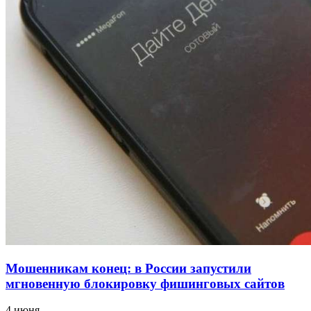
напала на незнакомую женщину с ножом
12:39
Сладкий праздник в Волгограде: в Центральном
парке прошёл фестиваль „Арбузный переполох“
15:10
Волгоградские компании нарастили экспорт:
заключены контракты на 3,6 млн долларов
Все новости
Мошенникам конец: в России запустили
мгновенную блокировку фишинговых сайтов
4 июня