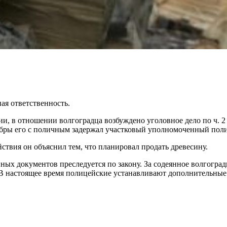
ая ответственность.
и, в отношении волгоградца возбуждено уголовное дело по ч. 2
Бобры его с поличным задержал участковый уполномоченный пол
твия он объяснил тем, что планировал продать древесину.
ых документов преследуется по закону. За содеянное волгоград
й. В настоящее время полицейские устанавливают дополнительны