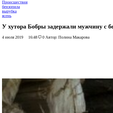
Происшествия
бензопила
вырубка
ясень
У хутора Бобры задержали мужчину с б
4 июля 2019
16:48
0
Автор: Полина Макарова