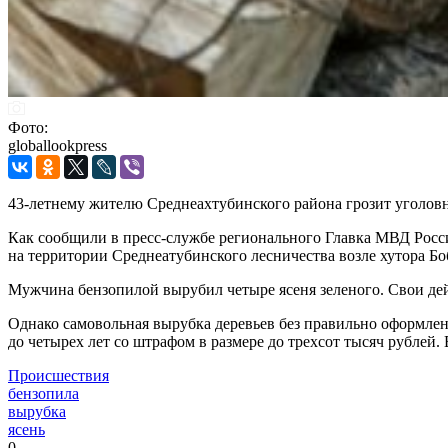
Фото:
globallookpress
43-летнему жителю Среднеахтубинского района грозит уголовн
Как сообщили в пресс-службе регионального Главка МВД Росси
на территории Среднеатубинского лесничества возле хутора 
Мужчина бензопилой вырубил четыре ясеня зеленого. Свои дейс
Однако самовольная вырубка деревьев без правильно оформленн
до четырех лет со штрафом в размере до трехсот тысяч рубле
Происшествия
бензопила
вырубка
ясень
0