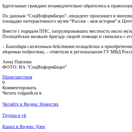
Бдительные граждане незамедлительно обратились к правоохр
По данным “СоцИнформБюро”, инцидент произошел в минувшее 
площадке интерактивного музея “Россия – моя история” в Цент
Вместе с нарядом ППС, патрулировавших местность около музе
Полицейские вызвали бригаду скорой помощи и связались с его
–
Благодаря слаженным действиям полицейских и приобретенны
здоровью подростка,
– отметили в региональном ГУ МВД Росси
Анна Павлова
ФОТО: ИА “СоцИнформБюро”
Происшествия
0
Комментировать
Читать volgasib.ru в
Читайте в Яндекс Новостях
Группа в vk
Канал в Яндекс Дзен