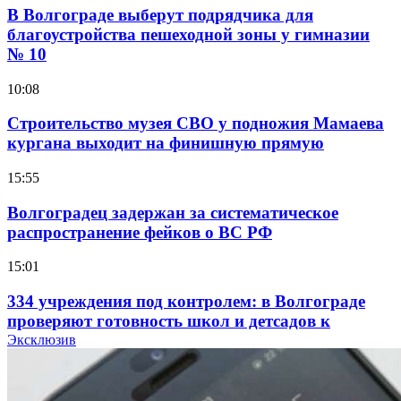
В Волгограде выберут подрядчика для
благоустройства пешеходной зоны у гимназии
№ 10
10:08
Строительство музея СВО у подножия Мамаева
кургана выходит на финишную прямую
15:55
Волгоградец задержан за систематическое
распространение фейков о ВС РФ
15:01
334 учреждения под контролем: в Волгограде
проверяют готовность школ и детсадов к
учебному году
Эксклюзив
13:47