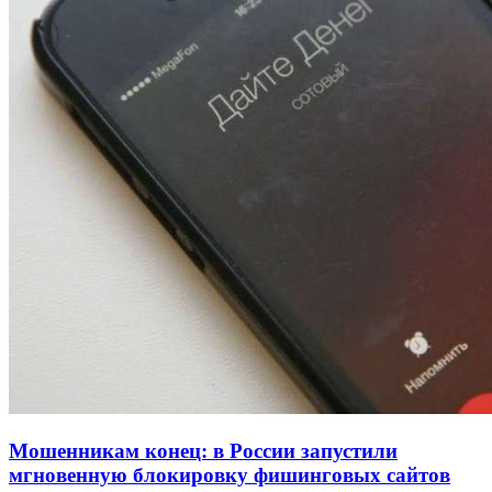
Покушение на убийство в Волгограде: девушка
напала на незнакомую женщину с ножом
12:39
Сладкий праздник в Волгограде: в Центральном
парке прошёл фестиваль „Арбузный переполох“
15:10
Волгоградские компании нарастили экспорт:
заключены контракты на 3,6 млн долларов
Все новости
Мошенникам конец: в России запустили
мгновенную блокировку фишинговых сайтов