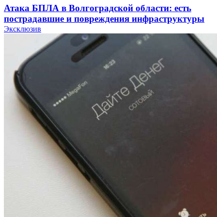
Атака БПЛА в Волгоградской области: есть
пострадавшие и повреждения инфраструктуры
Эксклюзив
12:01
Волгоградские вузы в топе зарплатного
рейтинга: ВолгГТУ и ВолгГМУ вошли в топ‑15
для химической отрасли и фармацевтики
18:39
В Красноармейском районе Волгограда стартует
конкурс на ремонт моста через Волго‑Донской
судоходный канал
12:28
Фестиваль #ТриЧетыре в Волгограде пройдёт
11–13 сентября в рамках Года единства народов
России
Все новости