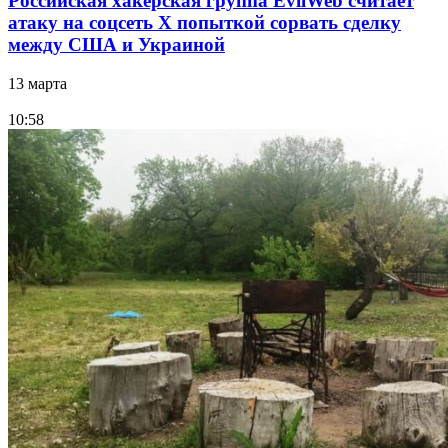
Российская хакерская группа EvilWeb считает
атаку на соцсеть Х попыткой сорвать сделку
между США и Украиной
13 марта
10:58