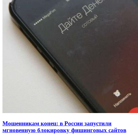
Покушение на убийство в Волгограде: девушка
напала на незнакомую женщину с ножом
12:39
Сладкий праздник в Волгограде: в Центральном
парке прошёл фестиваль „Арбузный переполох“
15:10
Волгоградские компании нарастили экспорт:
заключены контракты на 3,6 млн долларов
Все новости
Мошенникам конец: в России запустили
мгновенную блокировку фишинговых сайтов