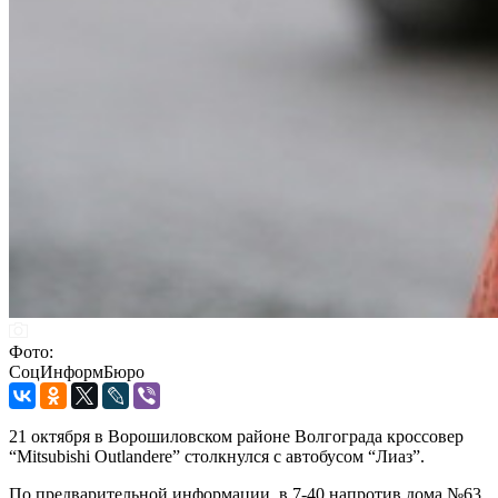
Фото:
СоцИнформБюро
21 октября в Ворошиловском районе Волгограда кроссовер
“Mitsubishi Outlanderе” столкнулся с автобусом “Лиаз”.
По предварительной информации, в 7-40 напротив дома №63