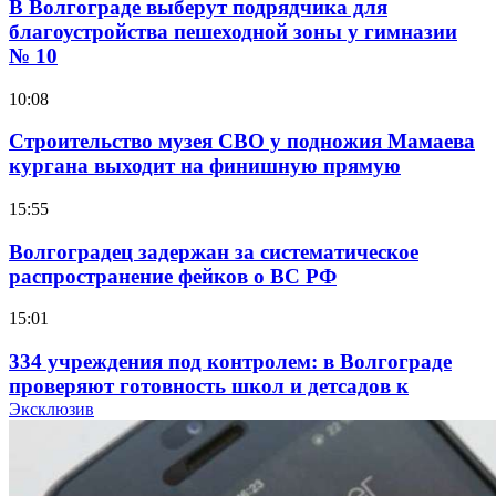
В Волгограде выберут подрядчика для
благоустройства пешеходной зоны у гимназии
№ 10
10:08
Строительство музея СВО у подножия Мамаева
кургана выходит на финишную прямую
15:55
Волгоградец задержан за систематическое
распространение фейков о ВС РФ
15:01
334 учреждения под контролем: в Волгограде
проверяют готовность школ и детсадов к
учебному году
Эксклюзив
13:47