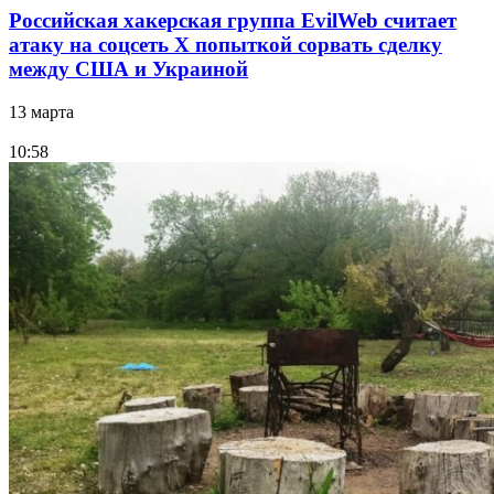
Российская хакерская группа EvilWeb считает
атаку на соцсеть Х попыткой сорвать сделку
между США и Украиной
13 марта
10:58