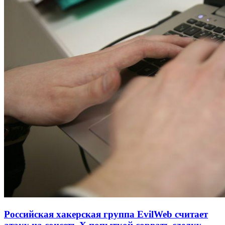
Российская хакерская группа EvilWeb считает