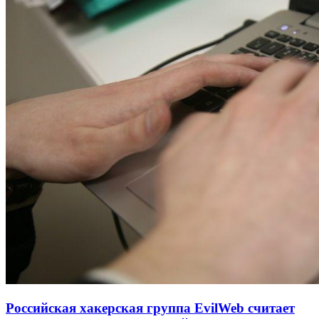
Российская хакерская группа EvilWeb считает