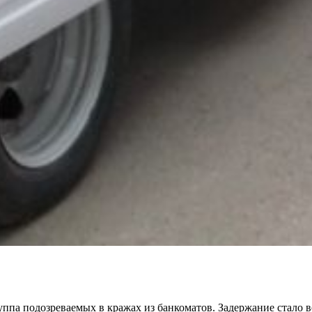
ппа подозреваемых в кражах из банкоматов. Задержание стало 