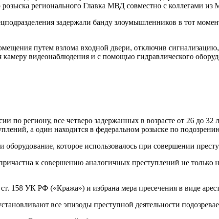
 розыска регионального Главка МВД совместно с коллегами и
одразделения задержали банду злоумышленников в тот момент, 
мещения путем взлома входной двери, отключив сигнализацию, 
 камеру видеонаблюдения и с помощью гидравлического оборуд
по региону, все четверо задержанных в возрасте от 26 до 32 
уплений, а один находится в федеральном розыске по подозрен
и оборудование, которое использовалось при совершении прест
причастна к совершению аналогичных преступлений не только н
. 158 УК РФ («Кража») и избрана мера пресечения в виде арест
установливают все эпизоды преступной деятельности подозрева