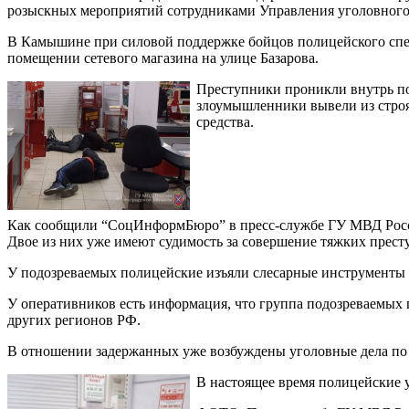
розыскных мероприятий сотрудниками Управления уголовного
В Камышине при силовой поддержке бойцов полицейского спецп
помещении сетевого магазина на улице Базарова.
Преступники проникли внутрь по
злоумышленники вывели из строя
средства.
Как сообщили “СоцИнформБюро” в пресс-службе ГУ МВД России 
Двое из них уже имеют судимость за совершение тяжких прест
У подозреваемых полицейские изъяли слесарные инструменты 
У оперативников есть информация, что группа подозреваемых 
других регионов РФ.
В отношении задержанных уже возбуждены уголовные дела по ст
В настоящее время полицейские 