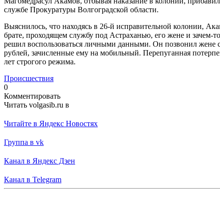
Магомедрасул Акамов, отбывая наказание в колонии, прибавил
службе Прокуратуры Волгоградской области.
Выяснилось, что находясь в 26-й исправительной колонии, Акам
брате, проходящем службу под Астраханью, его жене и зачем-т
решил воспользоваться личными данными. Он позвонил жене слу
рублей, зачисленные ему на мобильный. Перепуганная потерпе
лет строгого режима.
Происшествия
0
Комментировать
Читать volgasib.ru в
Читайте в Яндекс Новостях
Группа в vk
Канал в Яндекс Дзен
Канал в Telegram