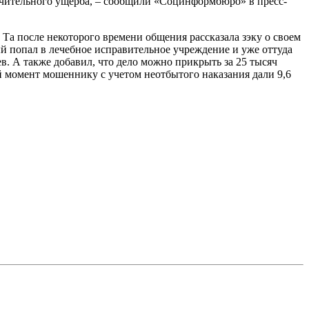
ачительного ущерба, – сообщили «Социнформбюро» в пресс-
 Та после некоторого времени общения рассказала зэку о своем
ый попал в лечебное исправительное учреждение и уже оттуда
. А также добавил, что дело можно прикрыть за 25 тысяч
 момент мошеннику с учетом неотбытого наказания дали 9,6