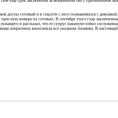
 себе еще срок заключения за мошенничество с причинением зн
ов достал сотовый и в соцсети с него познакомился с девушкой.
о прислала номера их сотовых. В сентябре этого года заключенн
жащего и рассказал, что ее супруг накануне избил сослуживцев
вшая оперативно выполнила все указания Акамова. В настоящий