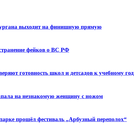
кургана выходит на финишную прямую
остранение фейков о ВС РФ
веряют готовность школ и детсадов к учебному год
напала на незнакомую женщину с ножом
 парке прошёл фестиваль „Арбузный переполох“