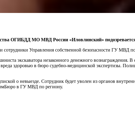
ьства ОГИБДД МО МВД России «Иловлинский» подозревается 
о и сотрудники Управления собственной безопасности ГУ МВД по
иниста экскаватора незаконного денежного вознаграждения. В с
реда здоровью в бюро судебно-медицинской экспертизы. Полице
иской о невыезде. Сотрудник будет уволен из органов внутренн
рмБюро в ГУ МВД по региону.