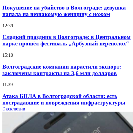
Покушение на убийство в Волгограде: девушка
напала на незнакомую женщину с ножом
12:39
Сладкий праздник в Волгограде: в Центральном
парке прошёл фестиваль „Арбузный переполох“
15:10
Волгоградские компании нарастили экспорт:
заключены контракты на 3,6 млн долларов
11:39
Атака БПЛА в Волгоградской области: есть
пострадавшие и повреждения инфраструктуры
Эксклюзив
12:01
Волгоградские вузы в топе зарплатного
рейтинга: ВолгГТУ и ВолгГМУ вошли в топ‑15