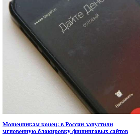
для химической отрасли и фармацевтики
18:39
В Красноармейском районе Волгограда стартует
конкурс на ремонт моста через Волго‑Донской
судоходный канал
12:28
Фестиваль #ТриЧетыре в Волгограде пройдёт
11–13 сентября в рамках Года единства народов
России
Все новости
Мошенникам конец: в России запустили
мгновенную блокировку фишинговых сайтов