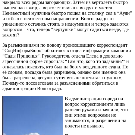
накрыло всех рядом загорающих. Затем из вертолета быстро
вышел пассажир, а вертолет взмыл в воздух и улетел.
Неизвестный мужчина быстро пошел на стоянку, сел в “Ауди”
и отбыл в неизвестном направлении. Волгоградцы от
увиденного остались стоять в недоумении и теперь задаются
вопросом – что, теперь “вертушки” могут садиться везде, где
захотят?
За разъяснениями по поводу произошедшего корреспондент
“СоцИнформБюро” обратился в отдел информации компании
“Сады Придонья”. Руководитель отдела Елена в довольно
агрессивной форме спросила: “Там что, кого-то задавили?” и
отказалась пояснять, кто был на борту воздушного судна. По
её словам, посадка была разрешена, однако кем именно она
была разрешена, девушка уточнять не посчитала нужным,
Почему-то посоветовала за разъяснениями обратиться в
администрацию Волгограда.
В администрации города на
вопрос корреспондента лишь
развели руками и заявили, что
они этими вопросами не
занимаются, и разрешений на
полеты не выдают.