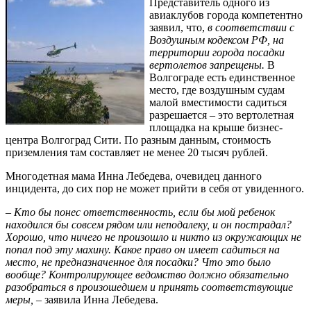
Представитель одного из
авиаклубов города компетентно
заявил, что,
в соответствии с
Воздушным кодексом РФ, на
территории города посадки
вертолетов запрещены.
В
Волгограде есть единственное
место, где воздушным судам
малой вместимости садиться
разрешается – это вертолетная
площадка на крыше бизнес-
центра Волгоград Сити. По разным данным, стоимость
приземления там составляет не менее 20 тысяч рублей.
Многодетная мама Инна Лебедева, очевидец данного
инцидента, до сих пор не может прийти в себя от увиденного.
–
Кто бы понес ответственность, если бы мой ребенок
находился бы совсем рядом или неподалеку, и он пострадал?
Хорошо, что ничего не произошло и никто из окружающих не
попал под эту махину. Какое право он имеет садиться на
место, не предназначенное для посадки? Что это было
вообще? Контролирующее ведомство должно обязательно
разобраться в произошедшем и принять соответствующие
меры,
– заявила Инна Лебедева.