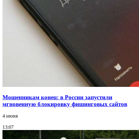
Покушение на убийство в Волгограде: девушка
напала на незнакомую женщину с ножом
12:39
Сладкий праздник в Волгограде: в Центральном
парке прошёл фестиваль „Арбузный переполох“
Все новости
Мошенникам конец: в России запустили
мгновенную блокировку фишинговых сайтов
4 июня
13:07