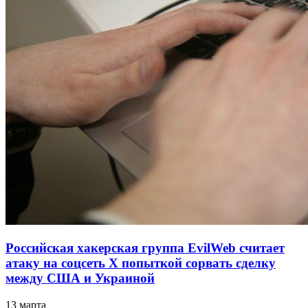
Российская хакерская группа EvilWeb считает
атаку на соцсеть Х попыткой сорвать сделку
между США и Украиной
13 марта