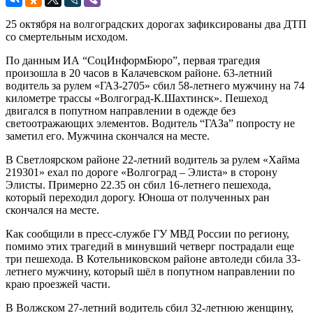
25 октября на волгоградских дорогах зафиксированы два ДТП
со смертельным исходом.
По данным ИА “СоцИнформБюро”, первая трагедия
произошла в 20 часов в Калачевском районе. 63-летний
водитель за рулем «ГАЗ-2705» сбил 58-летнего мужчину на 74
километре трассы «Волгоград-К.Шахтинск». Пешеход
двигался в попутном направлении в одежде без
светоотражающих элементов. Водитель “ГАЗа” попросту не
заметил его. Мужчина скончался на месте.
В Светлоярском районе 22-летний водитель за рулем «Хайма
219301» ехал по дороге «Волгоград – Элиста» в сторону
Элисты. Примерно 22.35 он сбил 16-летнего пешехода,
который переходил дорогу. Юноша от полученных ран
скончался на месте.
Как сообщили в пресс-службе ГУ МВД России по региону,
помимо этих трагедий в минувший четверг пострадали еще
три пешехода. В Котельниковском районе автоледи сбила 33-
летнего мужчину, который шёл в попутном направлении по
краю проезжей части.
В Волжском 27-летний водитель сбил 32-летнюю женщину,