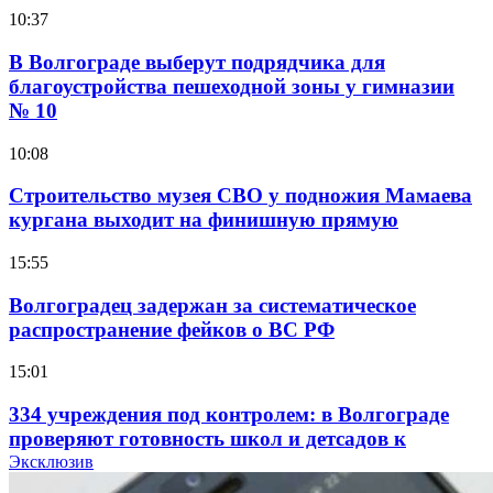
10:37
В Волгограде выберут подрядчика для
благоустройства пешеходной зоны у гимназии
№ 10
10:08
Строительство музея СВО у подножия Мамаева
кургана выходит на финишную прямую
15:55
Волгоградец задержан за систематическое
распространение фейков о ВС РФ
15:01
334 учреждения под контролем: в Волгограде
проверяют готовность школ и детсадов к
учебному году
Эксклюзив