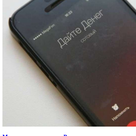
13:47
Покушение на убийство в Волгограде: девушка
напала на незнакомую женщину с ножом
12:39
Сладкий праздник в Волгограде: в Центральном
парке прошёл фестиваль „Арбузный переполох“
15:10
Волгоградские компании нарастили экспорт:
заключены контракты на 3,6 млн долларов
Все новости