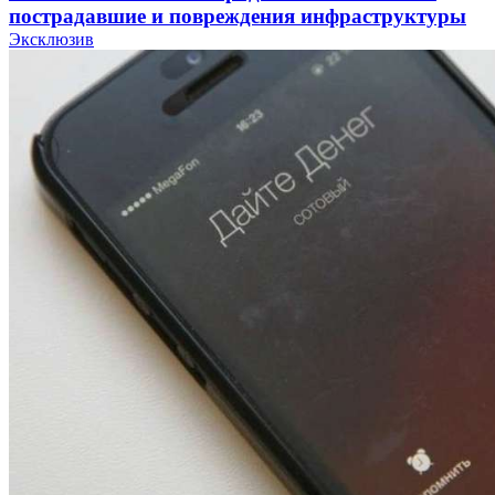
пострадавшие и повреждения инфраструктуры
Эксклюзив
12:01
Волгоградские вузы в топе зарплатного
рейтинга: ВолгГТУ и ВолгГМУ вошли в топ‑15
для химической отрасли и фармацевтики
18:39
В Красноармейском районе Волгограда стартует
конкурс на ремонт моста через Волго‑Донской
судоходный канал
12:28
Фестиваль #ТриЧетыре в Волгограде пройдёт
11–13 сентября в рамках Года единства народов
России
Все новости