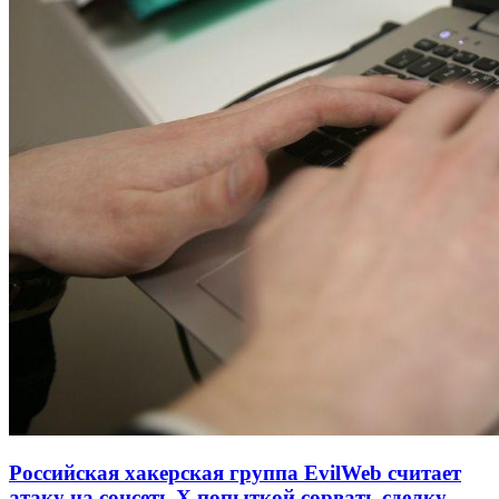
Российская хакерская группа EvilWeb считает
атаку на соцсеть Х попыткой сорвать сделку