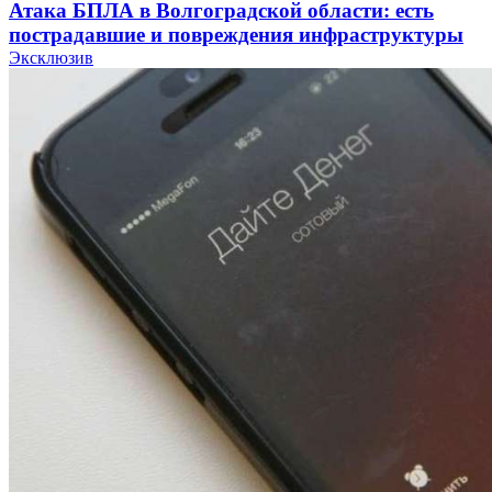
Атака БПЛА в Волгоградской области: есть
пострадавшие и повреждения инфраструктуры
Эксклюзив
12:01
Волгоградские вузы в топе зарплатного
рейтинга: ВолгГТУ и ВолгГМУ вошли в топ‑15
для химической отрасли и фармацевтики
18:39
В Красноармейском районе Волгограда стартует
конкурс на ремонт моста через Волго‑Донской
судоходный канал
12:28
Фестиваль #ТриЧетыре в Волгограде пройдёт
11–13 сентября в рамках Года единства народов
России
Все новости