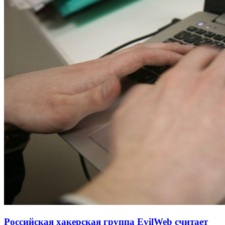
Российская хакерская группа EvilWeb считает