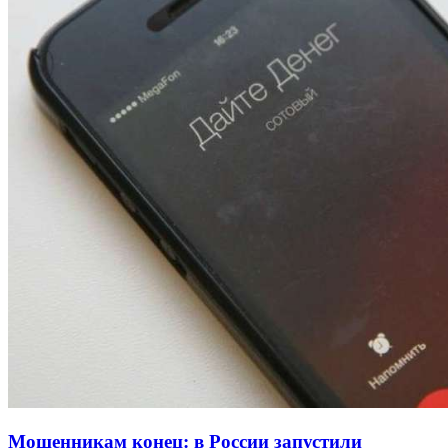
13:47
Покушение на убийство в Волгограде: девушка
напала на незнакомую женщину с ножом
12:39
Сладкий праздник в Волгограде: в Центральном
парке прошёл фестиваль „Арбузный переполох“
15:10
Волгоградские компании нарастили экспорт:
заключены контракты на 3,6 млн долларов
Все новости
Мошенникам конец: в России запустили