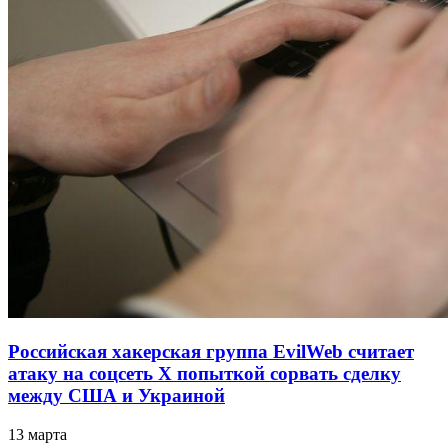
Российская хакерская группа EvilWeb считает
атаку на соцсеть Х попыткой сорвать сделку
между США и Украиной
13 марта