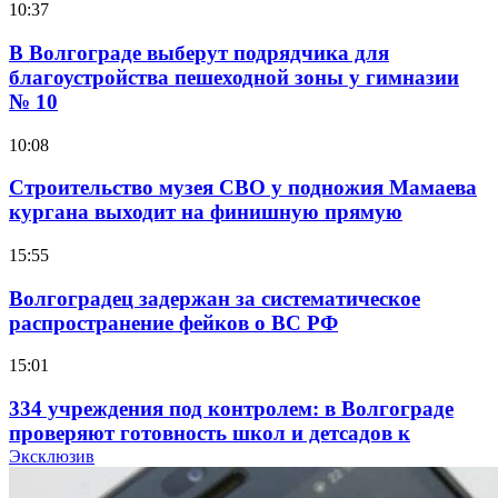
10:37
В Волгограде выберут подрядчика для
благоустройства пешеходной зоны у гимназии
№ 10
10:08
Строительство музея СВО у подножия Мамаева
кургана выходит на финишную прямую
15:55
Волгоградец задержан за систематическое
распространение фейков о ВС РФ
15:01
334 учреждения под контролем: в Волгограде
проверяют готовность школ и детсадов к
учебному году
Эксклюзив