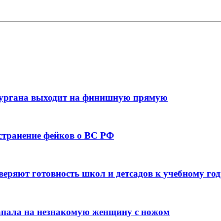
кургана выходит на финишную прямую
остранение фейков о ВС РФ
веряют готовность школ и детсадов к учебному год
напала на незнакомую женщину с ножом