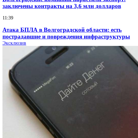
заключены контракты на 3,6 млн долларов
11:39
Атака БПЛА в Волгоградской области: есть
пострадавшие и повреждения инфраструктуры
Эксклюзив
12:01
Волгоградские вузы в топе зарплатного
рейтинга: ВолгГТУ и ВолгГМУ вошли в топ‑15
для химической отрасли и фармацевтики
18:39
В Красноармейском районе Волгограда стартует
конкурс на ремонт моста через Волго‑Донской
судоходный канал
12:28
Фестиваль #ТриЧетыре в Волгограде пройдёт