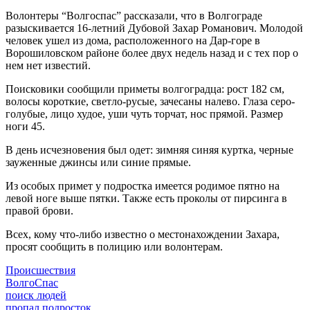
Волонтеры “Волгоспас” рассказали, что в Волгограде
разыскивается 16-летний Дубовой Захар Романович. Молодой
человек ушел из дома, расположенного на Дар-горе в
Ворошиловском районе более двух недель назад и с тех пор о
нем нет известий.
Поисковики сообщили приметы волгоградца: рост 182 см,
волосы короткие, светло-русые, зачесаны налево. Глаза серо-
голубые, лицо худое, уши чуть торчат, нос прямой. Размер
ноги 45.
В день исчезновения был одет: зимняя синяя куртка, черные
зауженные джинсы или синие прямые.
Из особых примет у подростка имеется родимое пятно на
левой ноге выше пятки. Также есть проколы от пирсинга в
правой брови.
Всех, кому что-либо известно о местонахождении Захара,
просят сообщить в полицию или волонтерам.
Происшествия
ВолгоСпас
поиск людей
пропал подросток