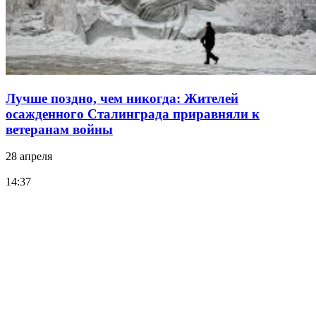
Лучше поздно, чем никогда: Жителей
осажденного Сталинграда приравняли к
ветеранам войны
28 апреля
14:37